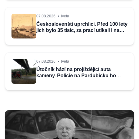
07.08.2026
•
Iveta
Českoslovenští uprchlíci. Před 100 lety
jich bylo 35 tisíc, za prací utíkali i na
Tahiti
07.08.2026
•
Iveta
Útočník hází na projíždějící auta
kameny. Policie na Pardubicku ho
nemůže začít hledat