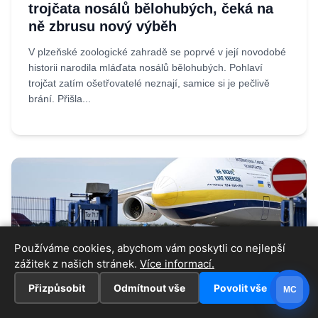
trojčata nosálů bělohubých, čeká na
ně zbrusu nový výběh
V plzeňské zoologické zahradě se poprvé v její novodobé
historii narodila mláďata nosálů bělohubých. Pohlaví
trojčat zatím ošetřovatelé neznají, samice si je pečlivě
brání. Přišla...
Používáme cookies, abychom vám poskytli co nejlepší
zážitek z našich stránek.
Více informací.
Přizpůsobit
Odmítnout vše
Povolit vše
MC
06.08.2026
Iveta