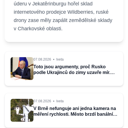
úderu v Jekatěrinburgu hořel sklad
internetového prodejce Wildberries, ruské
drony zase měly zapálit zemědělské sklady
v Charkovské oblasti.
07.08.2026
•
Iveta
Toto jsou argumenty, proč Rusko
podle Ukrajinců do zimy uzavře mír.
Expert optimismus nesdílí
07.08.2026
•
Iveta
V Brně nefunguje ani jedna kamera na
měření rychlosti. Město brzdí banální
problém