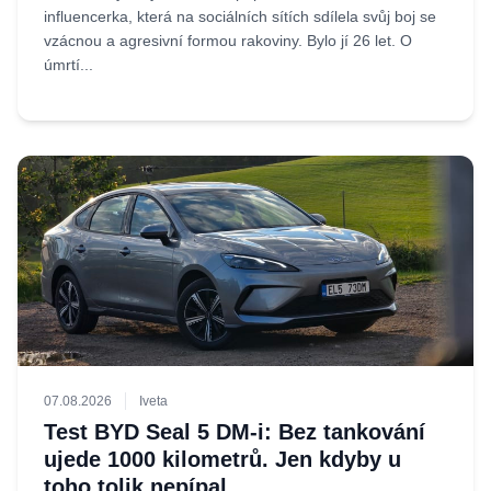
influencerka, která na sociálních sítích sdílela svůj boj se
vzácnou a agresivní formou rakoviny. Bylo jí 26 let. O
úmrtí...
07.08.2026
Iveta
Test BYD Seal 5 DM-i: Bez tankování
ujede 1000 kilometrů. Jen kdyby u
toho tolik nepípal