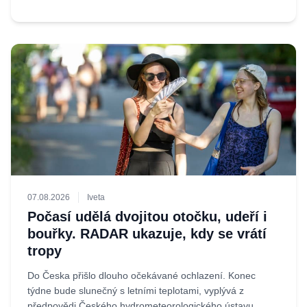
07.08.2026
Iveta
Počasí udělá dvojitou otočku, udeří i
bouřky. RADAR ukazuje, kdy se vrátí
tropy
Do Česka přišlo dlouho očekávané ochlazení. Konec
týdne bude slunečný s letními teplotami, vyplývá z
předpovědi Českého hydrometeorologického ústavu