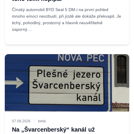
Čínský automobil BYD Seal 5 DM-i na první pohled
mnoho emocí nevzbudí, při jízdě ale dokáže překvapit. Je
tichý, pohodlný, prostorný a hlavně neuvěřitelně
úsporný....
07.08.2026
Iveta
Na „Švarcenberský“ kanál už