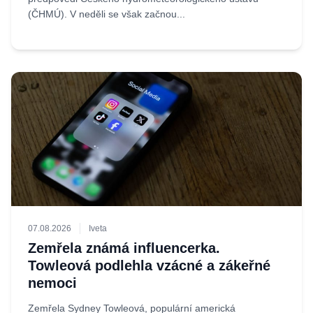
(ČHMÚ). V neděli se však začnou...
07.08.2026
Iveta
Zemřela známá influencerka.
Towleová podlehla vzácné a zákeřné
nemoci
Zemřela Sydney Towleová, populární americká