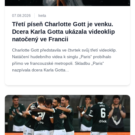
07.08.2026
Iveta
Třetí píseň Charlotte Gott je venku.
Dcera Karla Gotta ukázala videoklip
natočený ve Francii
Charlotte Gott představila ve čtvrtek svůj třetí videoklip.
Natáčení hudebního videa k singlu „Paris“ probíhalo
přímo ve francouzské metropoli. Skladbu „Paris“
nazpívala dcera Karla Gotta...