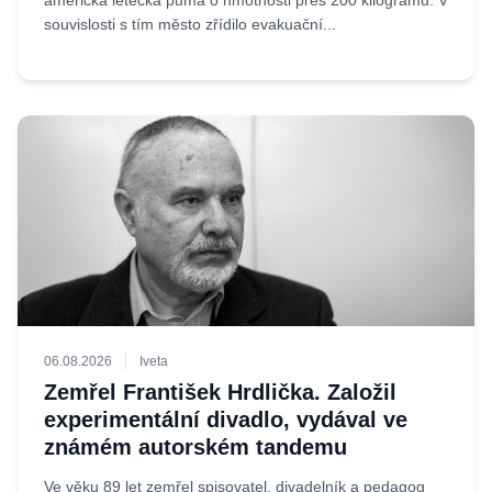
americká letecká puma o hmotnosti přes 200 kilogramů. V
souvislosti s tím město zřídilo evakuační...
06.08.2026
Iveta
Zemřel František Hrdlička. Založil
experimentální divadlo, vydával ve
známém autorském tandemu
Ve věku 89 let zemřel spisovatel, divadelník a pedagog