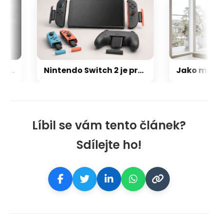
Nová GPU architektura od AMD pro hráče nemá ikonickou Infinity Cache: Co jsme se dozvěděli o RDNA 5
Nintendo Switch 2 je prý ještě větší trhák než první generace: Už se prodalo skoro 24 milionů
Líbil se vám tento článek?
Sdílejte ho!