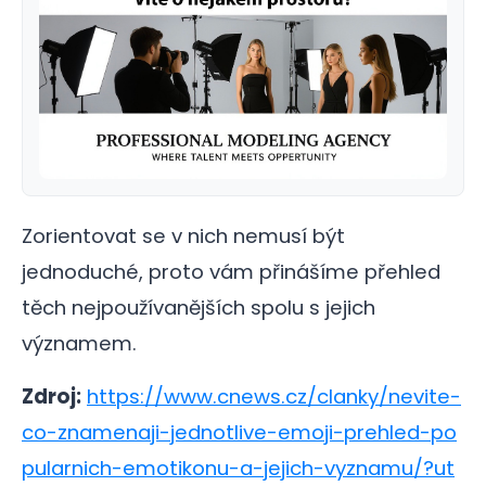
Zorientovat se v nich nemusí být
jednoduché, proto vám přinášíme přehled
těch nejpoužívanějších spolu s jejich
významem.
Zdroj:
https://www.cnews.cz/clanky/nevite-
co-znamenaji-jednotlive-emoji-prehled-po
pularnich-emotikonu-a-jejich-vyznamu/?ut