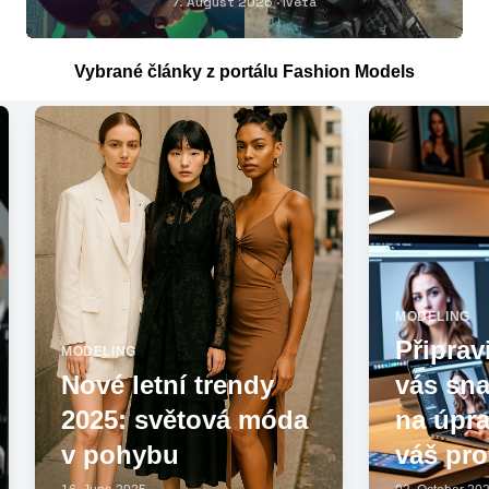
7. August 2026
· Iveta
Vybrané články z portálu Fashion Models
MODELING
MODELING
Připravili jsme pro
Děkuje
vás snadný nástroj
skvělé 
na úpravu fotek pro
ohlasy
váš profil!
Fashio