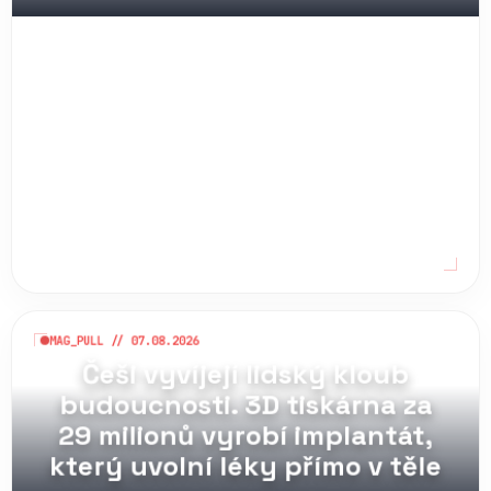
MAG_PULL // 07.08.2026
Češi vyvíjejí lidský kloub
budoucnosti. 3D tiskárna za
29 milionů vyrobí implantát,
který uvolní léky přímo v těle