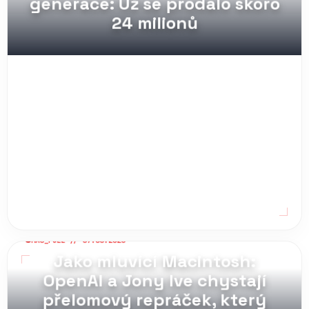
Nintendo Switch 2 je prý ještě
větší trhák než první
generace: Už se prodalo skoro
24 milionů
MAG_PULL // 07.08.2026
Jako mluvící Macintosh:
OpenAI a Jony Ive chystají