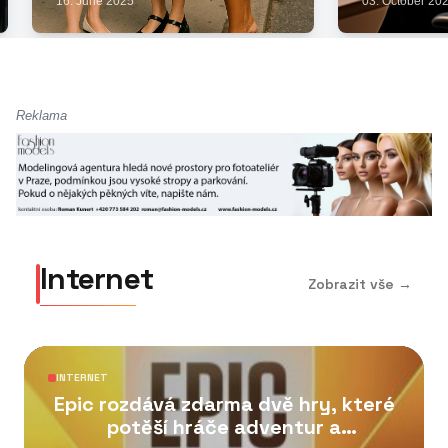
03. October 2024
06. September
Reklama
Internet
Zobrazit vše →
INTERNET
Epic rozdává zdarma dvě hry, které
potěší hráče adventur a