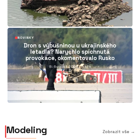
06
NOVINKY
Dron s výbušninou u ukrajinského
letadla? Narychlo spíchnutá
provokace, okomentovalo Rusko
8. August 2026
· Iveta
AERO_FLOW // 08
Modeling
AERO_FLOW // 01
AERO_FLOW // 02
AERO_FLOW // 05
Hledáme Modelky pro
AERO_FLOW // 06
AERO_FLOW // 07
Zobrazit vše →
AERO_FLOW // 09
AERO_FLOW // 010
AERO_FLOW // 011
CASTING OTEVŘEN: Royal
AERO_FLOW // 012
Rohanské nábřeží a Karlín
AERO_FLOW // 013
AERO_FLOW // 014
Připravili jsme pro vás
AERO_FLOW // 03
Děkujeme všem za skvělé
AERO_FLOW // 04
Móda a Charita s Jiřím
Projekty v Severních