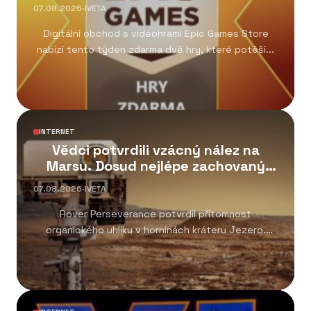
kooperativních her
07.08.2026
·
IVETA
Digitální obchod s videohrami Epic Games Store
nabízí tento týden zdarma dvě hry, které potěší...
INTERNET
Vědci potvrdili vzácný nález na
Marsu. Dosud nejlépe zachovaný
organický uhlík
07.08.2026
·
IVETA
Rover Perseverance potvrdil přítomnost
organického uhlíku v horninách kráteru Jezero.
Objev patří k nejvýznamnějším výsledkům...