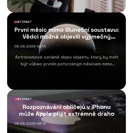
INTERNET
První měsíc mimo Sluneční soustavu:
Vědci možná objevili výjimečný
systém
06.08.2026
·
IVETA
Astronomové oznámili objev objektu, který by mohl
být vůbec prvním potvrzeným měsícem mimo
Sluneční soustavu....
INTERNET
Rozpoznávání obličejů v iPhonu
může Apple přijít extrémně draho
06.08.2026
·
IVETA