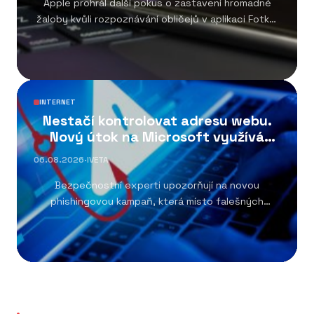
Apple prohrál další pokus o zastavení hromadné
žaloby kvůli rozpoznávání obličejů v aplikaci Fotky.
Pokud...
INTERNET
Nestačí kontrolovat adresu webu.
Nový útok na Microsoft využívá
oficiální portál
06.08.2026
·
IVETA
Bezpečnostní experti upozorňují na novou
phishingovou kampaň, která místo falešných
přihlašovacích stránek využívá skutečný
přihlašovací...