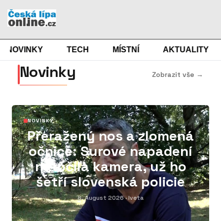
NOVINKY
TECH
MÍSTNÍ
AKTUALITY
Novinky
Zobrazit vše →
01
NOVINKY
Přeražený nos a zlomená
očnice: Surové napadení
natočila kamera, už ho
šetří slovenská policie
8. August 2026
· Iveta