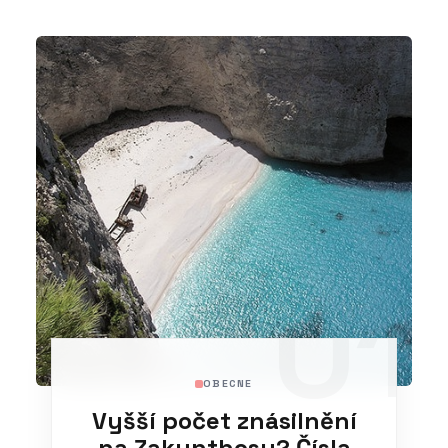
01
OBECNE
Vyšší počet znásilnění
na Zakynthosu? Čísla