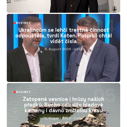
04
NOVINKY
Ukrajincům se lehčí trestná činnost
odpouštěla, tvrdí Koten. Pospíšil chtěl
vidět čísla
8. August 2026
· Iveta
05
NOVINKY
Zatopené vesnice i hrůzy našich
předků. Sucho odhalilo hladové
kameny i dávno zmizelou krásu
8. August 2026
· Iveta