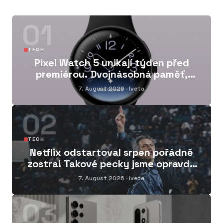
01
TECH
Pixel Watch 5 unikají týden před
premiérou. Dvojnásobná paměť,
nové funkce a osobní AI
7. August 2026
· Iveta
02
TECH
Netflix odstartoval srpen pořádně
zostra! Takové pecky jsme opravdu
nečekali
7. August 2026
· Iveta
03