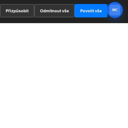
MC
Přizpůsobit
Odmítnout vše
Povolit vše
E
ZAJÍMAVOSTI
PRÁVNÍ UJEDNÁNÍ
ka !
Redaktoři
Ochrana osobních údajů
Cookies