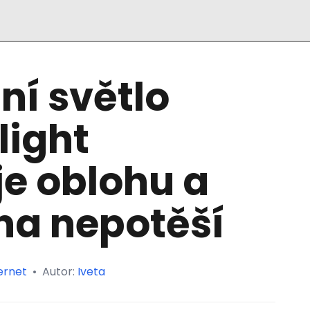
ní světlo
light
e oblohu a
na nepotěší
ernet
•
Autor:
Iveta