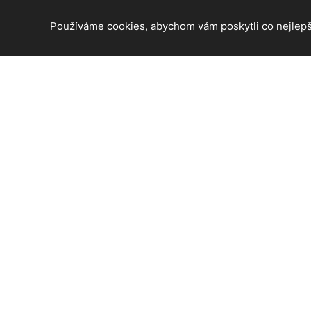
Používáme cookies, abychom vám poskytli co nejlepší
© 2026 Česká lípa - informace a aktuální zprávy z ČR. Vše