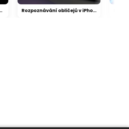
Rozpoznávání obličejů v iPhonu může Apple přijít extrémně draho