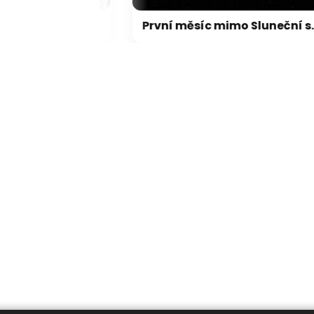
FBI agent měl ukrást kryptoměny za milion dolarů. Usvědčil ho ChatGPT
První měsíc mimo Sluneční soustavu: Vědci možná objevili výjimečný systém