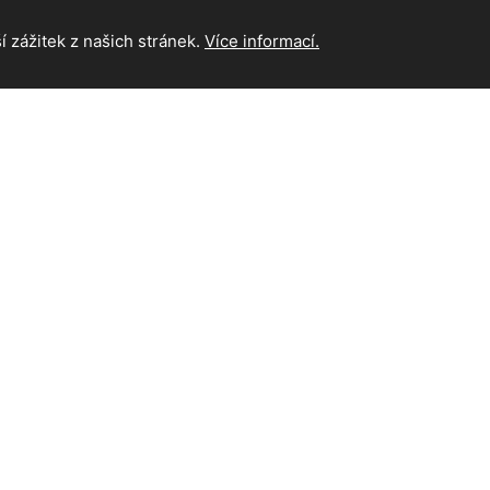
 zážitek z našich stránek.
Více informací.
INFORMAC
Hlavní strán
Kontakt
chna práva vyhrazena.