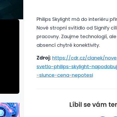
Philips Skylight má do interiéru př
Nové stropní svítidlo od Signify c
pracovny.
Zaujme technologií, ale
absencí chytré konektivity.
Zdroj:
https://cdr.cz/clanek/nove
svetlo-philips-skylight-napodobu
-slunce-cena-nepotesi
Líbil se vám te