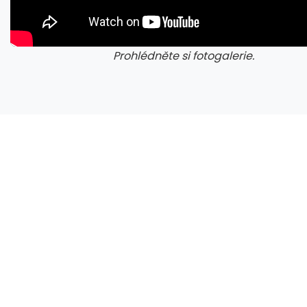
Prohlédněte si fotogalerie.
galerie: cviky
gale