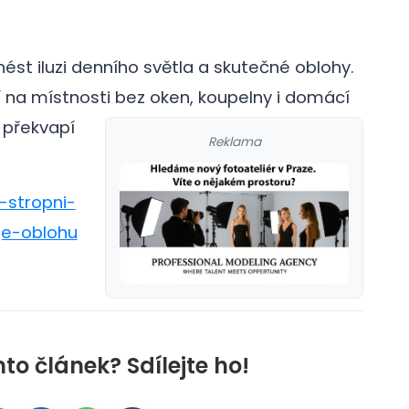
inést iluzi denního světla a skutečné oblohy.
ílí na místnosti bez oken, koupelny i domácí
 překvapí
Reklama
-stropni-
je-oblohu
nto článek? Sdílejte ho!