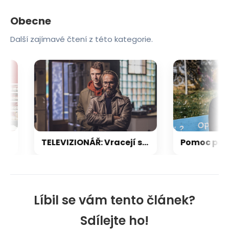
Obecne
Další zajímavé čtení z této kategorie.
ody s cukrovinkami
TELEVIZIONÁŘ: Vracejí se Extraktoři. Tentokrát začnou popravou krajana
Líbil se vám tento článek?
Sdílejte ho!