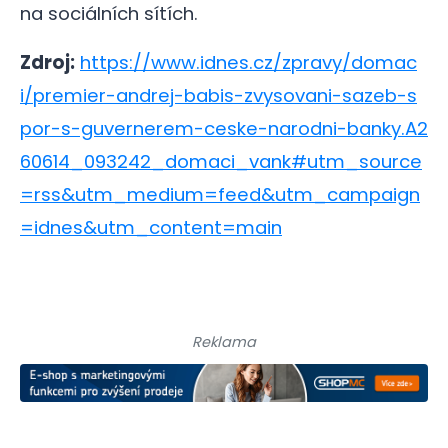
na sociálních sítích.
Zdroj:
https://www.idnes.cz/zpravy/domac
i/premier-andrej-babis-zvysovani-sazeb-s
por-s-guvernerem-ceske-narodni-banky.A2
60614_093242_domaci_vank#utm_source
=rss&utm_medium=feed&utm_campaign
=idnes&utm_content=main
Reklama