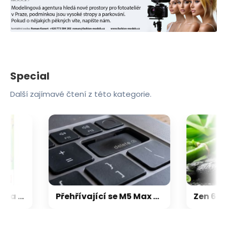
Special
Další zajímavé čtení z této kategorie.
Microsoft chce, aby na Xbox Helix běhaly všechny hry, které kdy vyšly pro Xbox
Přehřívající se M5 Max MacBook Pro trápí zaseklé klávesy, cena opravy je $895