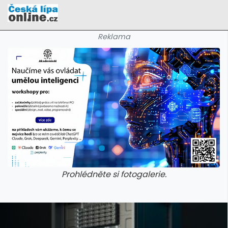
Reklama
Prohlédněte si fotogalerie.
galerie: cviky
galerie: cviky