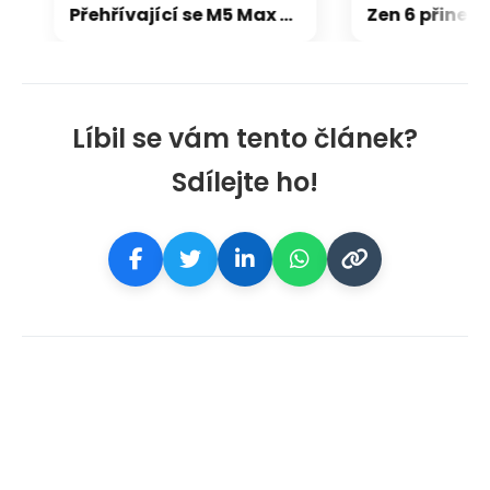
Přehřívající se M5 Max MacBook Pro trápí zaseklé klávesy, cena opravy je $895
Líbil se vám tento článek?
Sdílejte ho!