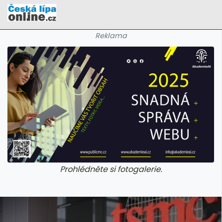
Reklama
Prohlédněte si fotogalerie.
galerie: cviky
galerie: cviky