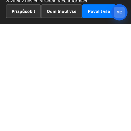
zážitek z našich stránek.
Více informací.
Přizpůsobit
Odmítnout vše
Povolit vše
MC
INFORMACE
Hlavní stránka !
ZAJÍMAVOSTI
Kontakt