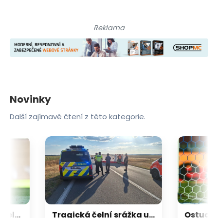
Reklama
Novinky
Další zajímavé čtení z této kategorie.
Druhá největší přestřelka ve fotbalové lize. Plzni v Teplicích na výhru nestačilo ani pět gólů
Tragická čelní srážka u Pohořelic si vyžádala dva životy. Čtyři lidé utrpěli těžká zranění