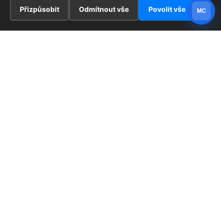
Přizpůsobit
Odmítnout vše
Povolit vše
MC
INFORMACE
Hlavní stránka !
ZAJÍMAVOSTI
Kontakt
Redaktoři