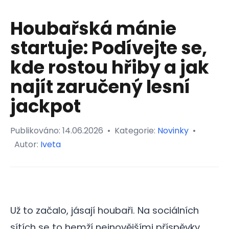
Houbařská mánie
startuje: Podívejte se,
kde rostou hřiby a jak
najít zaručený lesní
jackpot
Publikováno:
14.06.2026
•
Kategorie:
Novinky
•
Autor:
Iveta
Už to začalo, jásají houbaři. Na sociálních
sítích se to hemží nejnovějšími příspěvky