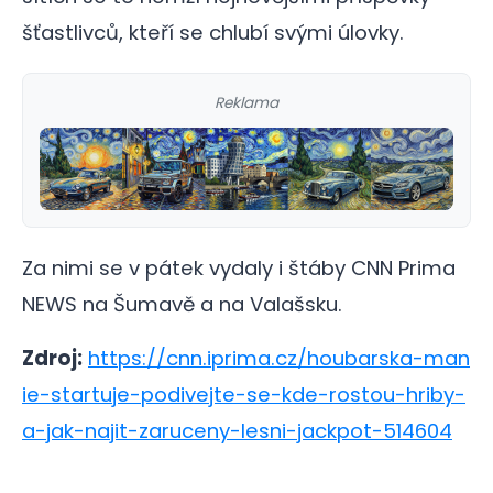
šťastlivců, kteří se chlubí svými úlovky.
Reklama
Za nimi se v pátek vydaly i štáby CNN Prima
NEWS na Šumavě a na Valašsku.
Zdroj:
https://cnn.iprima.cz/houbarska-man
ie-startuje-podivejte-se-kde-rostou-hriby-
a-jak-najit-zaruceny-lesni-jackpot-514604