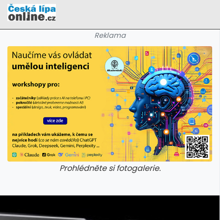
Reklama
Prohlédněte si fotogalerie.
galerie: cviky
galerie: cviky