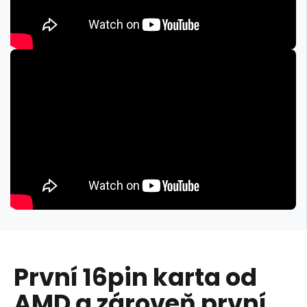
První 16pin karta od
AMD a zároveň první