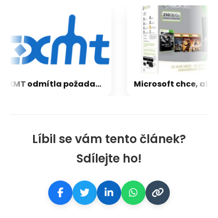
CXMT odmítla požadavky Applu, nenechá si diktovat ceny
Líbil se vám tento článek?
Sdílejte ho!