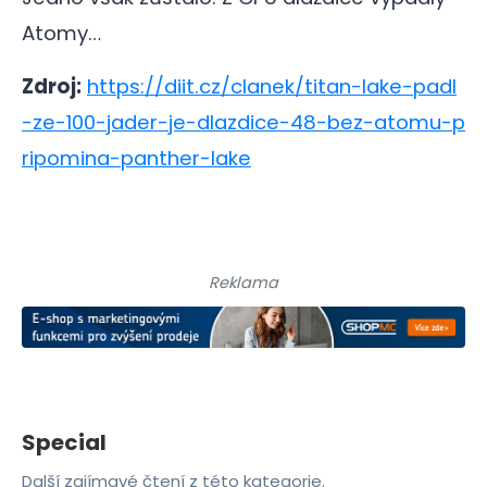
Atomy…
Zdroj:
https://diit.cz/clanek/titan-lake-padl
-ze-100-jader-je-dlazdice-48-bez-atomu-p
ripomina-panther-lake
Reklama
Special
Další zajímavé čtení z této kategorie.