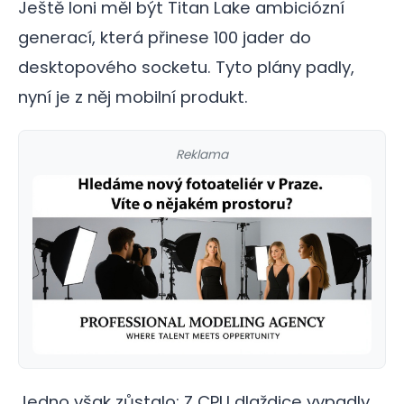
Ještě loni měl být Titan Lake ambiciózní
generací, která přinese 100 jader do
desktopového socketu. Tyto plány padly,
nyní je z něj mobilní produkt.
Reklama
Jedno však zůstalo: Z CPU dlaždice vypadly