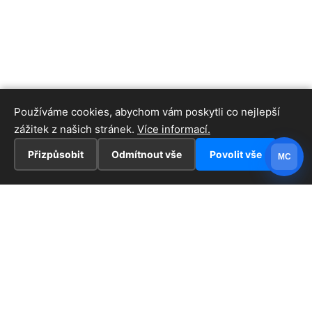
Používáme cookies, abychom vám poskytli co nejlepší
zážitek z našich stránek.
Více informací.
Přizpůsobit
Odmítnout vše
Povolit vše
MC