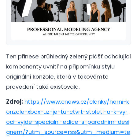
Ten přinese průhledný zelený plášť odhalující
komponenty uvnitř na připomínku stylu
originální konzole, která v takovémto
provedení také existovala.
Zdroj:
https://www.cnews.cz/clanky/herni-k
onzole-xbox-uz-je-tu-ctvrt-stoleti-a-k-vyr
oci-vyjde-specialni-edice-s-paradnim-desi
gnem/?utm_source=rss&utm_medium=te