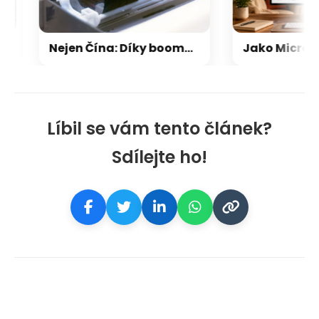
Nejen Čína: Díky boomu AI se mezi výrobci pamětí (opět) dostane jedno nečekané jméno
Líbil se vám tento článek?
Sdílejte ho!