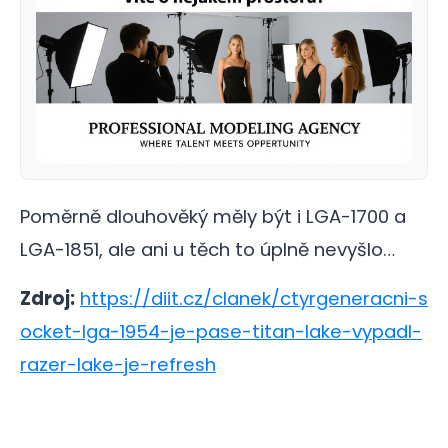
Poměrně dlouhověký měly být i LGA-1700 a
LGA-1851, ale ani u těch to úplně nevyšlo…
Zdroj:
https://diit.cz/clanek/ctyrgeneracni-s
ocket-lga-1954-je-pase-titan-lake-vypadl-
razer-lake-je-refresh