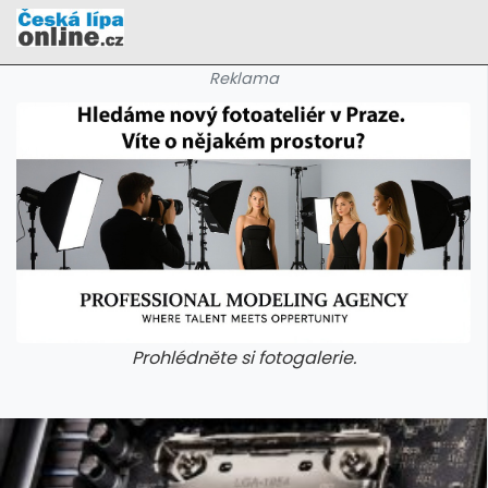
Reklama
Prohlédněte si fotogalerie.
galerie: cviky
galerie: cviky