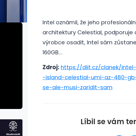
Intel oznámil, že jeho profesionáln
architektury Celestial, podporuje
výrobce osadit, Intel sám zůstan
160GB…
Zdroj:
https://diit.cz/clanek/inte
-island-celestial-umi-az-480-g
se-ale-musi-zaridit-sam
Líbil se vám te