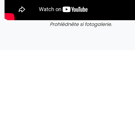
Prohlédněte si fotogalerie.
galerie: cviky
gale
CXMT odmítla požadavky Applu, nenechá si diktovat ceny
Microsoft chce, aby na Xbox Helix běhaly všechny hry, které kdy vyšly pro Xbox