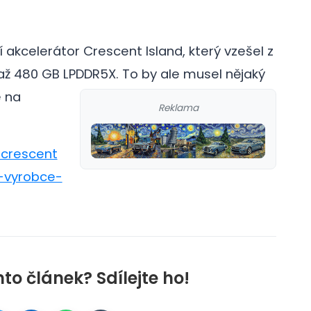
í akcelerátor Crescent Island, který vzešel z
 až 480 GB LPDDR5X.
To by ale musel nějaký
e na
Reklama
l-crescent
b-vyrobce-
nto článek? Sdílejte ho!