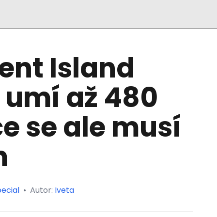
ent Island
) umí až 480
e se ale musí
m
ecial
•
Autor:
Iveta