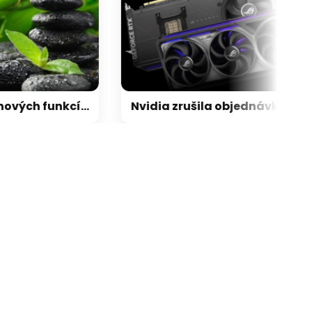
galerie: cviky
Zen 6 přinese 5 nových funkcí pro vyšší stabilitu výkonu, nejen herního
Nvidia zrušila objednávku GeForce RTX 5090 za $4600, Asus ji prý dodá za $5200