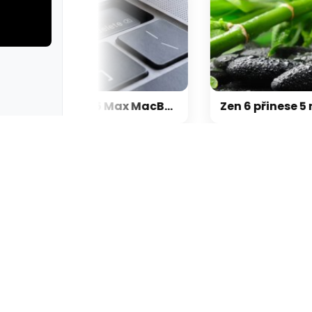
rie: cviky
galerie: cviky
Přehřívající se M5 Max MacBook Pro trápí zaseklé klávesy, cena opravy je $895