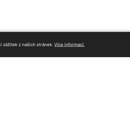
 zážitek z našich stránek.
Více informací.
INFORMAC
Hlavní strán
Kontakt