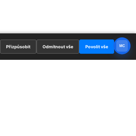
MC
Přizpůsobit
Odmítnout vše
Povolit vše
E
ZAJÍMAVOSTI
PRÁVNÍ UJEDNÁNÍ
ka !
Redaktoři
Ochrana osobních údajů
Cookies