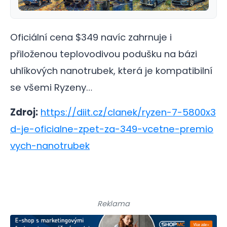
Oficiální cena $349 navíc zahrnuje i
přiloženou teplovodivou podušku na bázi
uhlíkových nanotrubek, která je kompatibilní
se všemi Ryzeny…
Zdroj:
https://diit.cz/clanek/ryzen-7-5800x3
d-je-oficialne-zpet-za-349-vcetne-premio
vych-nanotrubek
Reklama