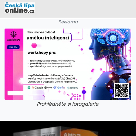
Reklama
Prohlédněte si fotogalerie.
galerie: cviky
galerie: cviky