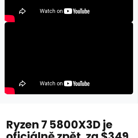
Ryzen 7 5800X3D je
oficiálně zpět, za $349