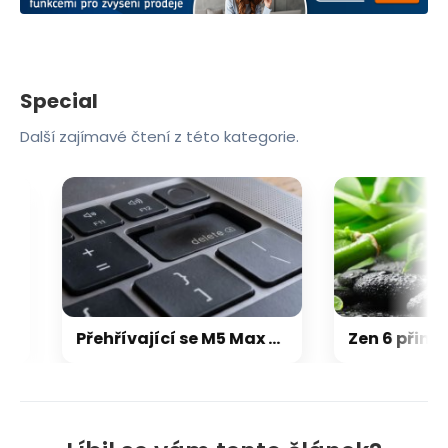
Special
Další zajímavé čtení z této kategorie.
Přehřívající se M5 Max MacBook Pro trápí zaseklé klávesy, cena opravy je $895