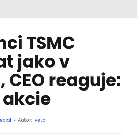
nci TSMC
at jako v
 CEO reaguje:
 akcie
ecial
•
Autor:
Iveta