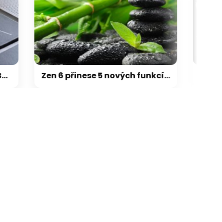
galerie: cviky
Zen 6 přinese 5 nových funkcí pro vyšší stabilitu výkonu, nejen herního