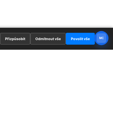
MC
Přizpůsobit
Odmítnout vše
Povolit vše
E
ZAJÍMAVOSTI
PRÁVNÍ UJEDNÁNÍ
ka !
Redaktoři
Ochrana osobních údajů
Cookies