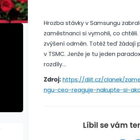
Hrozba stávky v Samsungu zabral
zaměstnanci si vymohli, co chtěli.
zvýšení odměn. Totéž teď žádají 
v TSMC. Jenže je tu jeden parado
rozdíly…
Zdroj:
https://diit.cz/clanek/za
ngu-ceo-reaguje-nakupte-si-akc
Líbil se vám te