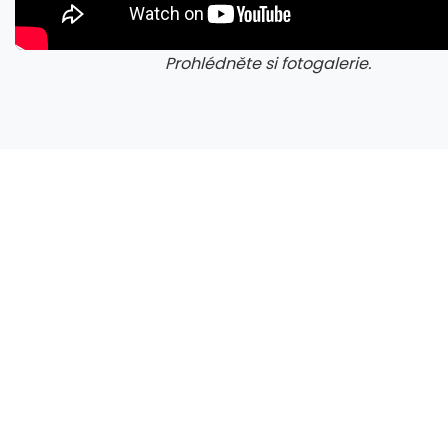
Prohlédněte si fotogalerie.
galerie: cviky
gale
CXMT odmítla požadavky Applu, nenechá si diktovat ceny