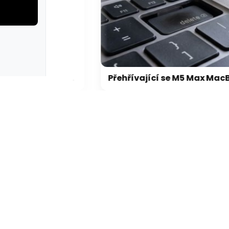
rie: cviky
galerie: cviky
Microsoft chce, aby na Xbox Helix běhaly všechny hry, které kdy vyšly pro Xbox
Přehřívající se M5 Max MacBook Pro trápí zaseklé klávesy, cena opravy je $895