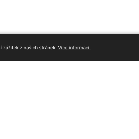
 zážitek z našich stránek.
Více informací.
INFORMAC
Hlavní strán
Kontakt