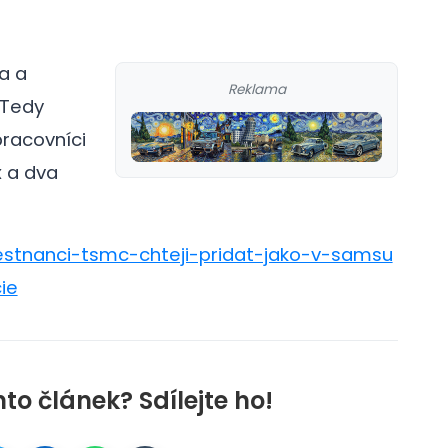
a a
Reklama
 Tedy
pracovníci
x a dva
mestnanci-tsmc-chteji-pridat-jako-v-samsu
ie
nto článek? Sdílejte ho!