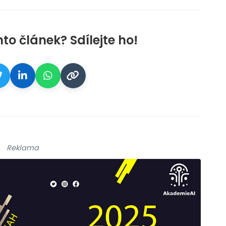
nto článek? Sdílejte ho!
Reklama
galerie: cviky