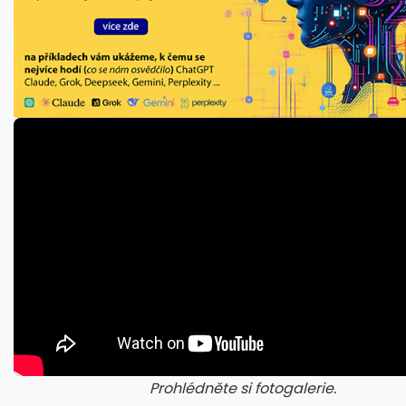
Prohlédněte si fotogalerie.
galerie: cviky
gale