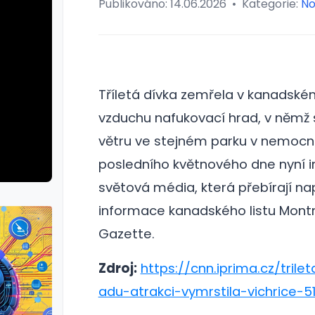
Publikováno:
14.06.2026
•
Kategorie:
No
Tříletá dívka zemřela v kanadském
vzduchu nafukovací hrad, v němž si
větru ve stejném parku v nemocnici
posledního květnového dne nyní i
světová média, která přebírají na
informace kanadského listu Mont
Gazette.
Zdroj:
https://cnn.iprima.cz/tril
adu-atrakci-vymrstila-vichrice-5