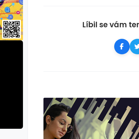
Líbil se vám te
rie: cviky
galerie: cviky