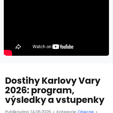
Dostihy Karlovy Vary
2026: program,
výsledky a vstupenky
Publikováno:
14.06.2026
•
Kategorie:
Obecne
•