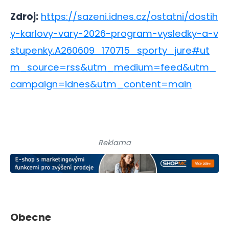
Zdroj:
https://sazeni.idnes.cz/ostatni/dostih
y-karlovy-vary-2026-program-vysledky-a-v
stupenky.A260609_170715_sporty_jure#ut
m_source=rss&utm_medium=feed&utm_
campaign=idnes&utm_content=main
Reklama
Obecne