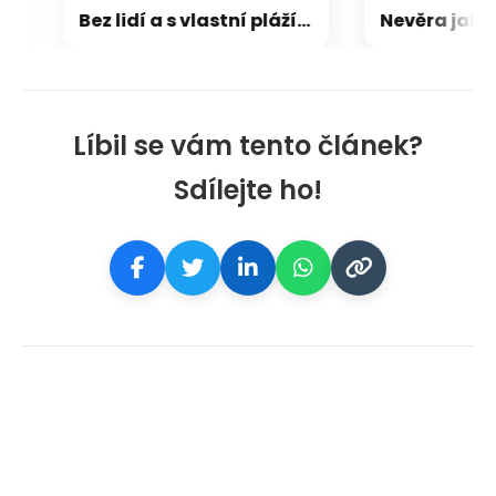
Bez lidí a s vlastní pláží. V nádherném koutě Skotska je k mání pohádkové sídlo
Líbil se vám tento článek?
Sdílejte ho!