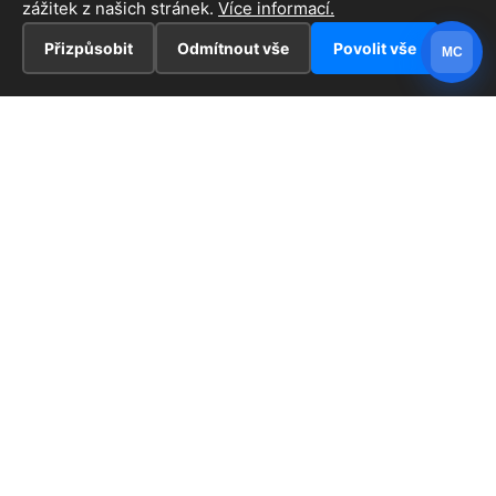
zážitek z našich stránek.
Více informací.
Přizpůsobit
Odmítnout vše
Povolit vše
MC
INFORMACE
Hlavní stránka !
ZAJÍMAVOSTI
Kontakt