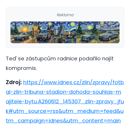
Reklama
Teď se zástupcům radnice podařilo najít
kompromis.
Zdroj:
https://www.idnes.cz/zlin/zpravy/fotb
al-zlin-tribuna-stadion-dohoda-souhlas-m
ajitele-bytu.A260612_145307_zlin-zpravy_jfu
k#utm_source=rss&utm_medium=feed&u
tm_campaign=idnes&utm_content=main