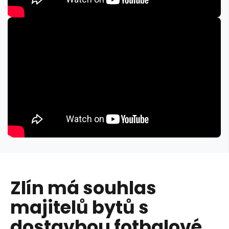
Zlín má souhlas
majitelů bytů s
dostavbou fotbalové